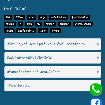
ป้ายกำกับสินค้า
TOA
ซิลิโคน
ทราย
ท่อปูน
บ่อพักสำหรับท่อ
ปูนกาวปูกระเบื้อง
สกิมโค้ช
สี
สีโป๊ว
หิน
อิฐบล็อค
อิฐมวลเบา
เคลือบเงากันซึม
เสาเข็ม
แผ่นพื้นสำเร็จรูป
ไม้ยูคา
ไวร์เมช
เมื่อพบปัญหาสินค้าชำรุดเสียหายจะดำเนินการอย่างไร?
จัดส่งสินค้าต่างจังหวัดได้หรือไม่
บริษัทเฉลียวจำหน่ายสินค้าอะไรบ้าง?
วิธีการชำระเงิน