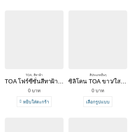
TOA
,
สีทาฝ้า
สีประเภทอื่นๆ
TOA โฟร์ซีซั่นสีทาฝ้า สีขาว/สีควันบุหรี่
ซิลิโคน TOA ขาว/ใส/ดำ/เทา
0
บาท
0
บาท
หยิบใส่ตะกร้า
เลือกรูปแบบ