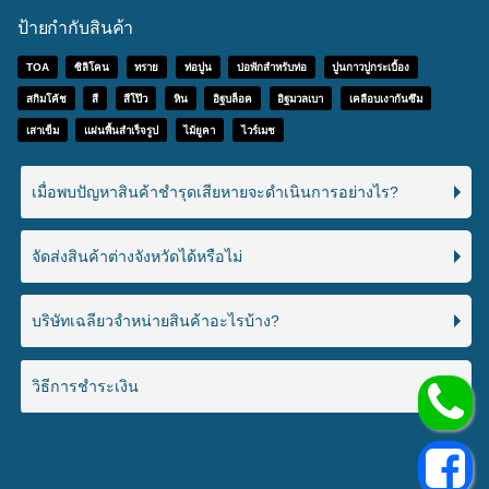
ป้ายกำกับสินค้า
TOA
ซิลิโคน
ทราย
ท่อปูน
บ่อพักสำหรับท่อ
ปูนกาวปูกระเบื้อง
สกิมโค้ช
สี
สีโป๊ว
หิน
อิฐบล็อค
อิฐมวลเบา
เคลือบเงากันซึม
เสาเข็ม
แผ่นพื้นสำเร็จรูป
ไม้ยูคา
ไวร์เมช
เมื่อพบปัญหาสินค้าชำรุดเสียหายจะดำเนินการอย่างไร?
จัดส่งสินค้าต่างจังหวัดได้หรือไม่
บริษัทเฉลียวจำหน่ายสินค้าอะไรบ้าง?
วิธีการชำระเงิน