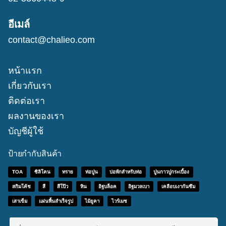
อีเมล์
contact@chalieo.com
หน้าแรก
เกี่ยวกับเรา
ติดต่อเรา
ผลงานของเรา
บัญชีผู้ใช้
ป้ายกำกับสินค้า
TOA
ซิลิโคน
ทราย
ท่อปูน
บ่อพักสำหรับท่อ
ปูนกาวปูกระเบื้อง
สกิมโค้ช
สี
สีโป๊ว
หิน
อิฐบล็อค
อิฐมวลเบา
เคลือบเงากันซึม
เสาเข็ม
แผ่นพื้นสำเร็จรูป
ไม้ยูคา
ไวร์เมช