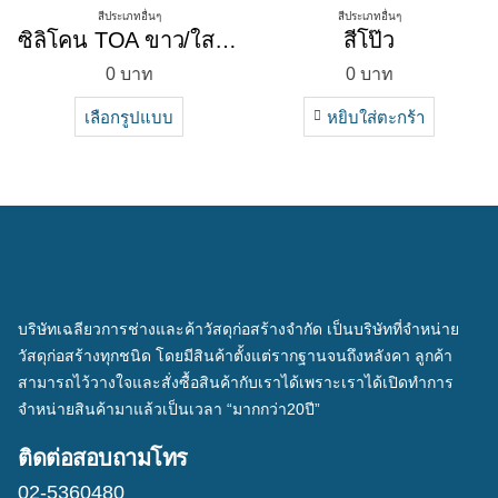
สีประเภทอื่นๆ
สีประเภทอื่นๆ
ซิลิโคน TOA ขาว/ใส/ดำ/เทา
สีโป๊ว
0
บาท
0
บาท
เลือกรูปแบบ
หยิบใส่ตะกร้า
บริษัทเฉลียวการช่างและค้าวัสดุก่อสร้างจำกัด เป็นบริษัทที่จำหน่าย
วัสดุก่อสร้างทุกชนิด โดยมีสินค้าตั้งแต่รากฐานจนถึงหลังคา ลูกค้า
สามารถไว้วางใจและสั่งซื้อสินค้ากับเราได้เพราะเราได้เปิดทำการ
จำหน่ายสินค้ามาแล้วเป็นเวลา “มากกว่า20ปี”
ติดต่อสอบถามโทร
02-5360480