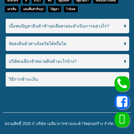
สกิมโค้ช
สี
สีโป๊ว
หิน
อิฐบล็อค
อิฐมวลเบา
เคลือบเงากันซึม
เสาเข็ม
แผ่นพื้นสำเร็จรูป
ไม้ยูคา
ไวร์เมช
เมื่อพบปัญหาสินค้าชำรุดเสียหายจะดำเนินการอย่างไร?
จัดส่งสินค้าต่างจังหวัดได้หรือไม่
บริษัทเฉลียวจำหน่ายสินค้าอะไรบ้าง?
วิธีการชำระเงิน
สงวนสิทธิ์ 2020 © บริษัท เฉลียวการช่างและค้าวัสดุก่อสร้าง จำกัด.