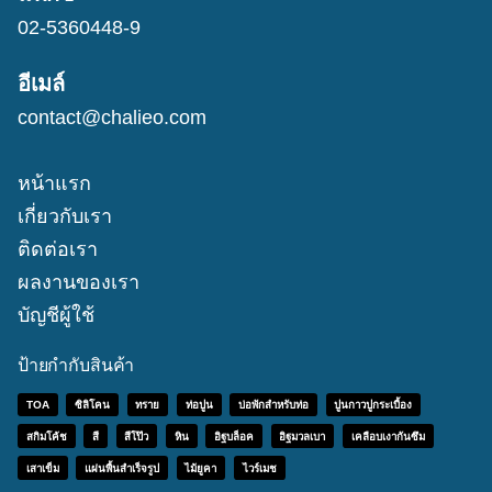
02-5360448-9
อีเมล์
contact@chalieo.com
หน้าแรก
เกี่ยวกับเรา
ติดต่อเรา
ผลงานของเรา
บัญชีผู้ใช้
ป้ายกำกับสินค้า
TOA
ซิลิโคน
ทราย
ท่อปูน
บ่อพักสำหรับท่อ
ปูนกาวปูกระเบื้อง
สกิมโค้ช
สี
สีโป๊ว
หิน
อิฐบล็อค
อิฐมวลเบา
เคลือบเงากันซึม
เสาเข็ม
แผ่นพื้นสำเร็จรูป
ไม้ยูคา
ไวร์เมช