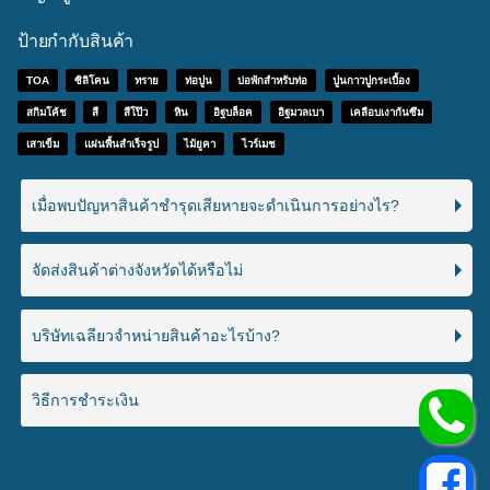
ป้ายกำกับสินค้า
TOA
ซิลิโคน
ทราย
ท่อปูน
บ่อพักสำหรับท่อ
ปูนกาวปูกระเบื้อง
สกิมโค้ช
สี
สีโป๊ว
หิน
อิฐบล็อค
อิฐมวลเบา
เคลือบเงากันซึม
เสาเข็ม
แผ่นพื้นสำเร็จรูป
ไม้ยูคา
ไวร์เมช
เมื่อพบปัญหาสินค้าชำรุดเสียหายจะดำเนินการอย่างไร?
จัดส่งสินค้าต่างจังหวัดได้หรือไม่
บริษัทเฉลียวจำหน่ายสินค้าอะไรบ้าง?
วิธีการชำระเงิน